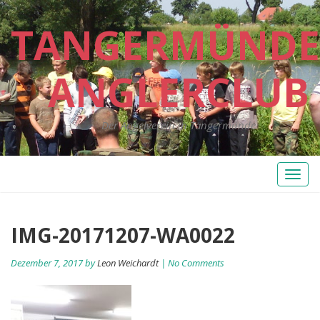
TANGERMÜNDE
ANGLERCLUB
Der Angelverein in Tangermünde
Toggl
naviga
IMG-20171207-WA0022
Dezember 7, 2017 by
Leon Weichardt
| No Comments