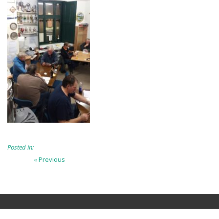
Posted in:
Beitragsnavigation
Previous
« Previous
post: