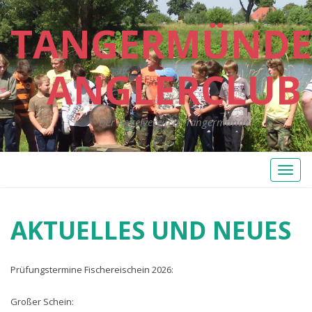
TANGERMÜNDE
ANGLERCLUB
Der Angelverein in Tangermünde
Toggl
naviga
AKTUELLES UND NEUES
Prüfungstermine Fischereischein 2026:
Großer Schein: