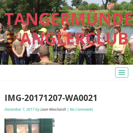
TANGERMÜNDE
ANGLERCLUB
Der Angelverein in Tangermünde
Toggl
naviga
IMG-20171207-WA0021
Dezember 7, 2017 by
Leon Weichardt
| No Comments