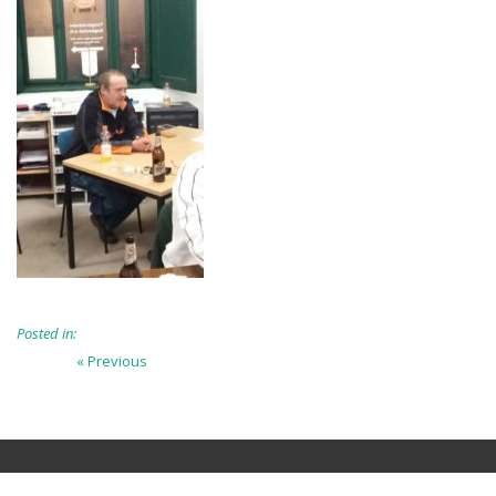
Posted in:
Beitragsnavigation
Previous
« Previous
post: