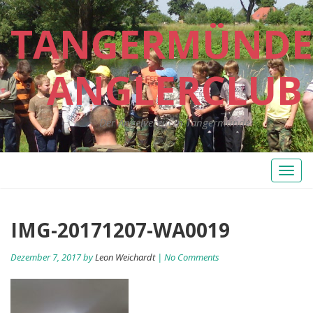
TANGERMÜNDE
ANGLERCLUB
Der Angelverein in Tangermünde
Toggl
naviga
IMG-20171207-WA0019
Dezember 7, 2017 by
Leon Weichardt
| No Comments