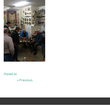
Posted in:
Beitragsnavigation
Previous
« Previous
post: