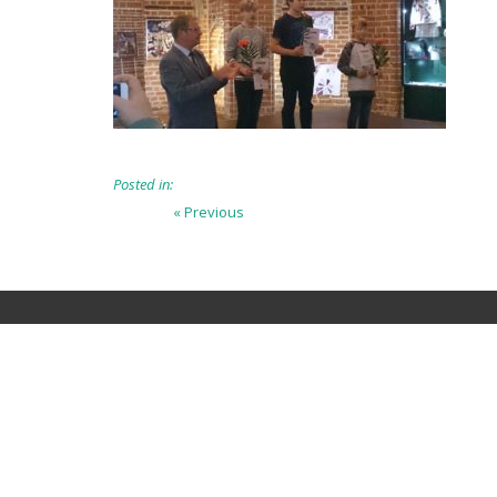
Posted in:
Beitragsnavigation
Previous
« Previous
post: