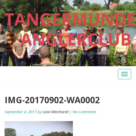
TANGERMÜNDE
ANGLERCLUB
Der Angelverein in Tangermünde
Toggl
naviga
IMG-20170902-WA0002
September 4, 2017 by
Leon Weichardt
| No Comments