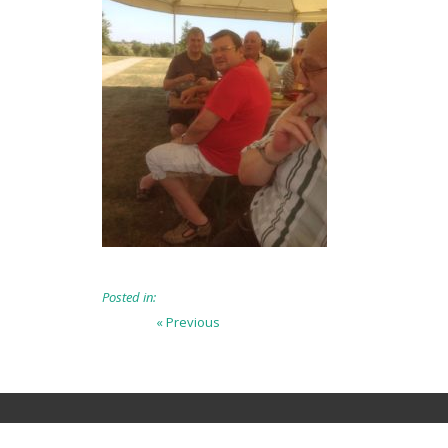
Posted in:
Beitragsnavigation
Previous
« Previous
post: