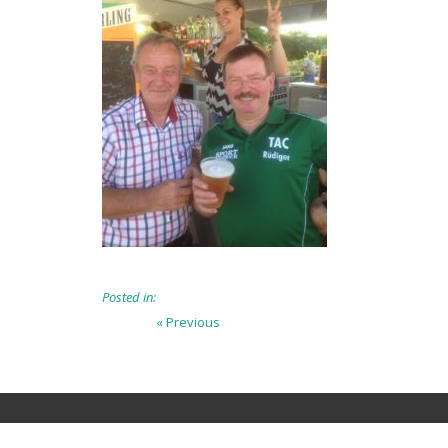
Posted in:
Beitragsnavigation
Previous
« Previous
post: