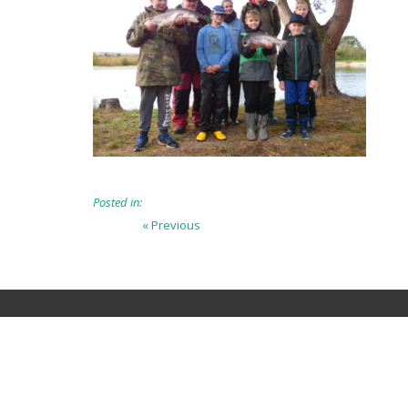
Posted in:
Beitragsnavigation
Previous
« Previous
post: