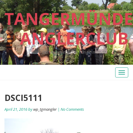
TANGERMÜNDE
ANGLERCLUB
Der Angelverein in Tangermünde
Toggl
naviga
DSCI5111
April 21, 2016 by
wp_tgmangler
| No Comments