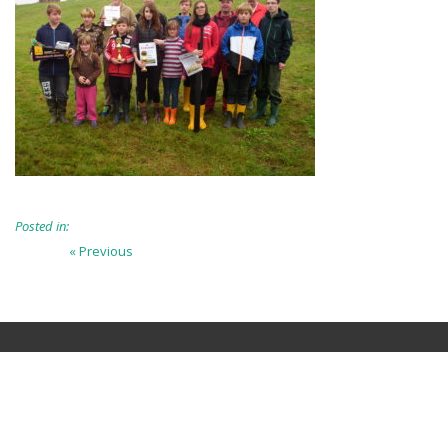
Posted in:
Beitragsnavigation
Previous
« Previous
post: