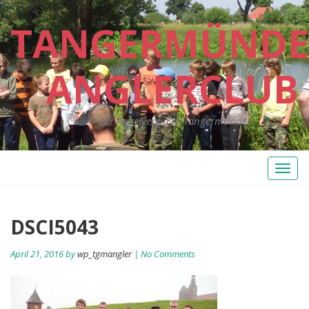
TANGERMÜNDE
ANGLERCLUB
Der Angelverein in Tangermünde
Toggl
naviga
DSCI5043
April 21, 2016 by
wp_tgmangler
| No Comments