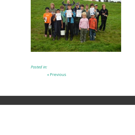
Posted in:
Beitragsnavigation
Previous
« Previous
post: