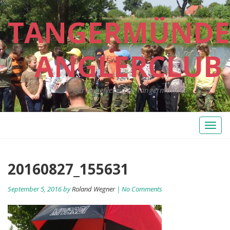
TANGERMÜNDE
ANGLERCLUB
Der Angelverein in Tangermünde
Toggl
naviga
20160827_155631
September 5, 2016 by
Roland Wegner
| No Comments