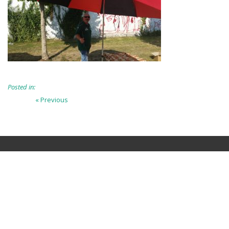
Posted in:
Beitragsnavigation
Previous
« Previous
post: