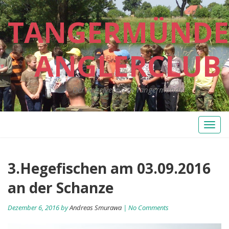
TANGERMÜNDE
ANGLERCLUB
Der Angelverein in Tangermünde
Toggl
naviga
Beitragsnavigation
3.Hegefischen am 03.09.2016
Pr
Ne
po
po
an der Schanze
Dezember 6, 2016 by
Andreas Smurawa
| No Comments